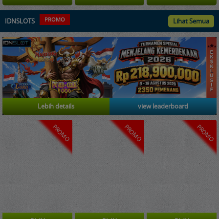
PROMO
IDNSLOTS
Lihat Semua
Lebih details
view leaderboard
PROMO
PROMO
PROMO