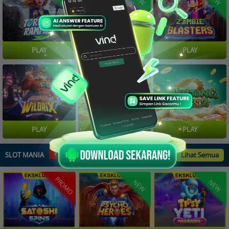
PLAY
PLAY
PLAY
NEW
PLAY
PLAY
PLAY
PROMO
SLOT MANIA
Lihat Semua
PROMO
NEW
NEW