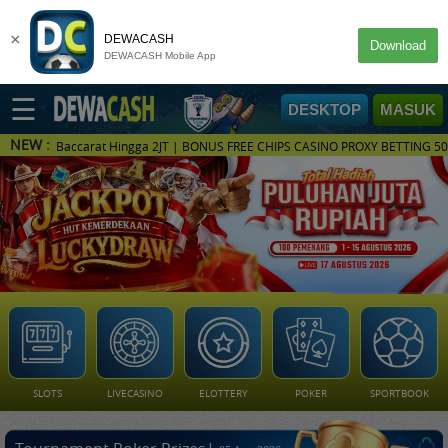
×
DEWACASH
Download
DEWACASH Mobile App
☰
DESKTOP
MASUK
NEW :
arat Hingga 2JT | BONUS FREE CHIPS CASINO PROXY BETTING 500K |Quiz Cor
DAFTAR
MASUK
Beranda
Deposit
Games
PROMO
Sportbook
PROMO
SLOTS
LIVECASINO
ELOTTERY
POKER
SPORTBOOK
E-Sport
PROMO