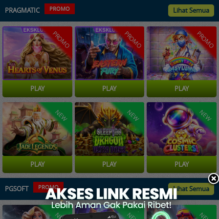
PROMO
PRAGMATIC
Lihat Semua
PROMO
PROMO
PROMO
PLAY
PLAY
PLAY
NEW
NEW
NEW
PLAY
PLAY
PLAY
PROMO
PGSOFT
Lihat Semua
NEW
NEW
NEW