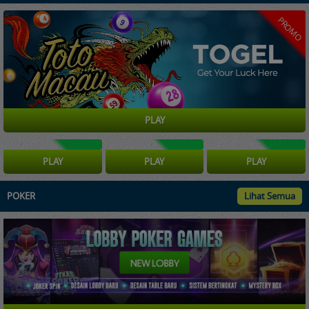
PROMO
PLAY
NEW
NEW
NEW
PLAY
PLAY
PLAY
POKER
Lihat Semua