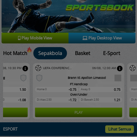
Arcade
Promosi
Play Mobile View
Play Desktop View
Referral
Hot Match
Sepakbola
Basket
E-Sport
VIP
Member
UEFA CONFERENCE LEAGU...
06/08, 12:00 AM
UEFA CHAMPIONS LEAGUE...
Lainnya
Brann
Apollon Limassol
Fenerba
VS
VERSI DESKTOP
FT.Handicap
F
-0.75
0.75
-1
Home 0
Away 0
Home 0
Over/Under
O
©
-1.72
1.21
1
Di Atas 2.50
Di Bawah 2.50
Di Atas 2.75
DEWACASH
Situs
PLAY
Website
Bandar
Agen
ESPORT
Lihat Semua
Taruhan