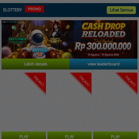
PROMO
ELOTTERY
Lihat Semua
Lebih details
view leaderboard
PROMO
PROMO
PROMO
PLAY
PLAY
PLAY