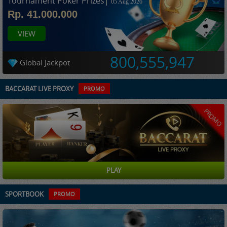
Tournament Poker Prizes|
05 Aug 2026
Live Casino
Rp. 41.000.000
VIEW
Poker
PROMO
800,555,947
Global Jackpot
Slots
PROMO
BACCARAT LIVE PROXY
PROMO
IDN Live
PROMO
Togel
PROMO
Elottery
PLAY
Tangkas
SPORTBOOK
PROMO
PROMO
Tembak Ikan