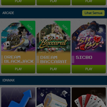
PLAY
PLAY
PLAY
ARCADE
Lihat Semua
NEW
NEW
PLAY
PLAY
PLAY
IDNMAX