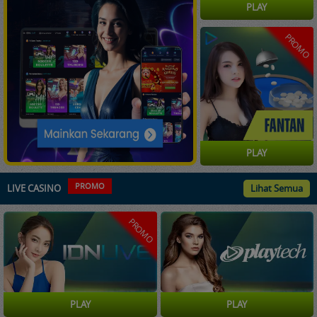
PLAY
PROMO
PLAY
PROMO
LIVE CASINO
Lihat Semua
PROMO
PLAY
PLAY