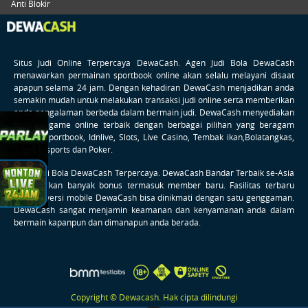
Anti Blokir
Arcade
Situs Judi Online Terpercaya
DewaCash
. Agen Judi Bola DewaCash
Promosi
menawarkan permainan sportbook online akan selalu melayani disaat
apapun selama 24 jam. Dengan kehadiran DewaCash menjadikan anda
Referral
semakin mudah untuk melakukan transaksi judi online serta memberikan
anda pengalaman berbeda dalam bermain judi. DewaCash menyediakan
taruhan game online terbaik dengan berbagai pilihan yang beragam
VIP
seperti Sportbook, Idnlive, Slots, Live Casino, Tembak ikan,Bolatangkas,
Member
Togel, E-sports dan Poker.
Lainnya
Agen Judi Bola DewaCash Terpercaya. DewaCash Bandar Terbaik se-Asia
memberikan banyak bonus termasuk member baru. Fasilitas terbaru
VERSI DESKTOP
aplikasi versi mobile DewaCash bisa dinikmati dengan satu genggaman.
DewaCash sangat menjamin keamanan dan kenyamanan anda dalam
bermain kapanpun dan dimanapun anda berada.
©
DEWACASH
Situs
Website
Bandar
Agen
Copyright © Dewacash. Hak cipta dilindungi
Taruhan